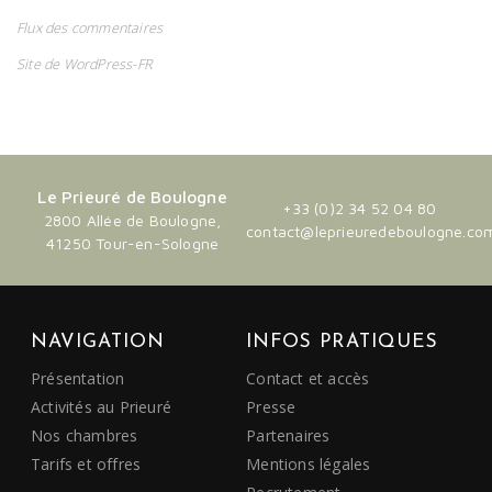
Flux des commentaires
Site de WordPress-FR
Le Prieuré de Boulogne
+33 (0)2 34 52 04 80
2800 Allée de Boulogne,
contact@leprieuredeboulogne.co
41250 Tour-en-Sologne
NAVIGATION
INFOS PRATIQUES
Présentation
Contact et accès
Activités au Prieuré
Presse
Nos chambres
Partenaires
Tarifs et offres
Mentions légales